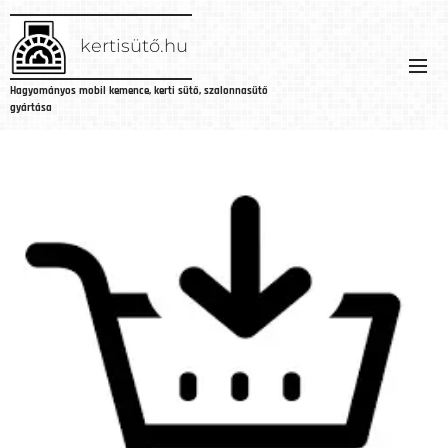
kertisütő.hu
Hagyományos
mobil
kemence,
kerti
sütő,
szalonnasütő
gyártása