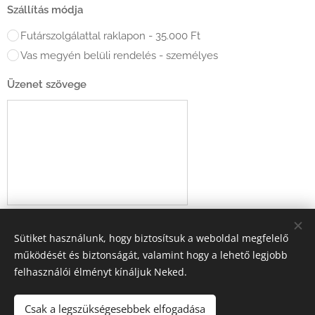
Szállítás módja
Futárszolgálattal raklapon - 35.000 Ft
Vas megyén belüli rendelés - személyes
Üzenet szövege
Üzenet küldése
Sütiket használunk, hogy biztosítsuk a weboldal megfelelő
működését és biztonságát, valamint hogy a lehető legjobb
felhasználói élményt kínáljuk Neked.
Csak a legszükségesebbek elfogadása