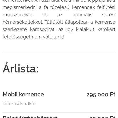
megismerkedni a fa tüzelésű kemencék felfűtési
módszereivel és az optimális sütési
hőmérsékeltekkel. Túlfűtött állapotban a kemence
szerkezete károsodhat, az így kialakult károkért
felelősséget nem vállalunk!
Árlista:
Mobil kemence
295 000 Ft
tartozékok nélkül