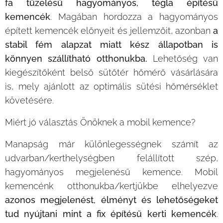
fa tüzelésű hagyományos, tégla építésű
kemencék
. Magában hordozza a hagyományos
épített kemencék előnyeit és jellemzőit, azonban
a
stabil fém alapzat miatt kész állapotban is
könnyen szállítható otthonukba.
Lehetőség van
kiegészítőként belső sütőtér hőmérő vásárlására
is, mely ajánlott az optimális sütési hőmérséklet
követésére.
Miért jó választás Önöknek a mobil kemence?
Manapság már különlegességnek számít az
udvarban/kerthelységben felállított szép,
hagyományos megjelenésű kemence. Mobil
kemencénk otthonukba/kertjükbe elhelyezve
azonos megjelenést, élményt és lehetőségeket
tud nyújtani mint a fix építésű kerti kemencék
.