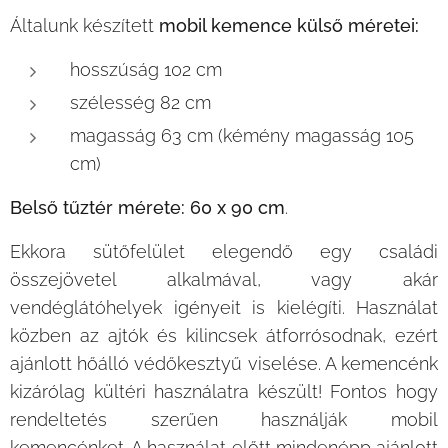
Általunk készített
mobil kemence külső méretei:
hosszúság 102 cm
szélesség 82 cm
magasság 63 cm (kémény magasság 105
cm)
Belső tűztér mérete: 60 x 90 cm
.
Ekkora sütőfelület elegendő egy családi
összejövetel alkalmával, vagy akár
vendéglátóhelyek igényeit is kielégíti. Használat
közben az ajtók és kilincsek átforrósodnak, ezért
ajánlott hőálló védőkesztyű viselése. A kemencénk
kizárólag kültéri használatra készült! Fontos hogy
rendeltetés szerűen használják mobil
kemencénket. A használat előtt mindenépp ajánlott