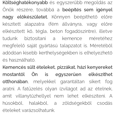
Költséghatékonyabb
és egyszerűbb megoldás az
Önök részére, továbbá a
beépítés sem igényel
nagy előkészületet.
Könnyen beépíthető előre
készített alapzatra (fém állványra, vagy előre
elkészített kő, tégla, beton fogadószintre), illetve
tudunk biztosítani a kemence méretéhez
megfelelő saját gyártású talapzatot is. Méretéből
adódóan kisebb kerthelységekben is elhelyezhető
és használható.
Kemencés sült ételeket, pizzákat, házi kenyereket
mostantől Ön is egyszerűen elkészíthet
otthonában
, melyekkel garantáltan sikert fog
aratni. A fatüzelés olyan ízvilágot ad az ételnek,
amit villanytűzhellyel nem lehet elkészíteni. A
húsokból, halakból, a zöldségekből csodás
ételeket varázsolhatunk.