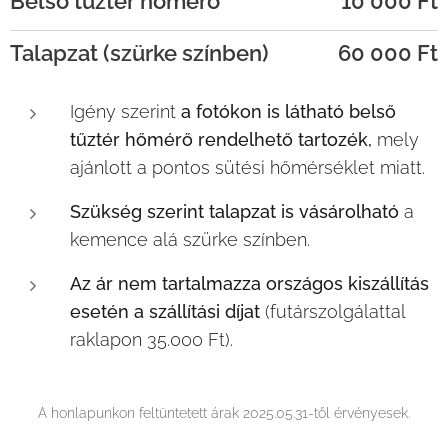
Belső tűztér hőmérő
10 000 Ft
Talapzat (szürke színben)
60 000 Ft
Igény szerint
a fotókon is látható
belső
tűztér hőmérő
rendelhető tartozék,
mely
ajánlott a pontos sütési hőmérséklet miatt.
Szükség szerint talapzat is vásárolható
a
kemence alá szürke színben.
Az ár nem tartalmazza országos kiszállítás
esetén a szállítási díjat
(futárszolgálattal
raklapon 35.000 Ft).
A honlapunkon feltüntetett árak 2025.05.31-től érvényesek.